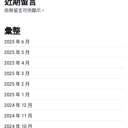
近期留言
尚無留言可供顯示。
彙整
2025 年 6 月
2025 年 5 月
2025 年 4 月
2025 年 3 月
2025 年 2 月
2025 年 1 月
2024 年 12 月
2024 年 11 月
2024 年 10 月