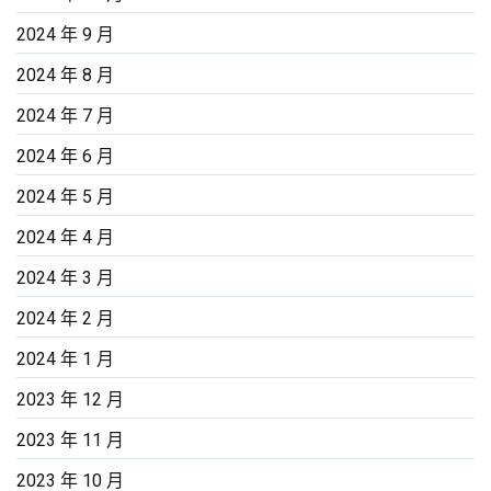
2024 年 9 月
2024 年 8 月
2024 年 7 月
2024 年 6 月
2024 年 5 月
2024 年 4 月
2024 年 3 月
2024 年 2 月
2024 年 1 月
2023 年 12 月
2023 年 11 月
2023 年 10 月