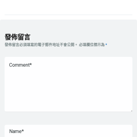
發佈留言
發佈留言必須填寫的電子郵件地址不會公開。
必填欄位標示為
*