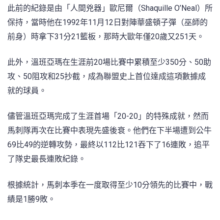
此前的紀錄是由「人間兇器」歐尼爾（Shaquille O’Neal）所
保持，當時他在1992年11月12日對陣華盛頓子彈（巫師的
前身）時拿下31分21籃板，那時大歐年僅20歲又251天。
此外，溫班亞瑪在生涯前20場比賽中累積至少350分、50助
攻、50阻攻和25抄截，成為聯盟史上首位達成這項數據成
就的球員。
儘管溫班亞瑪完成了生涯首場「20-20」的特殊成就，然而
馬刺隊再次在比賽中表現先盛後衰。他們在下半場遭到公牛
69比49的逆轉攻勢，最終以112比121吞下了16連敗，追平
了隊史最長連敗紀錄。
根據統計，馬刺本季在一度取得至少10分領先的比賽中，戰
績是1勝9敗。