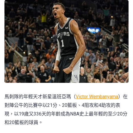
馬刺隊的年輕天才新星溫班亞瑪（
Victor Wembanyama
）在
對陣公牛的比賽中以21分、20籃板、4阻攻和4助攻的表
現，以19歲又336天的年齡成為NBA史上最年輕的至少20分
和20籃板的球員。