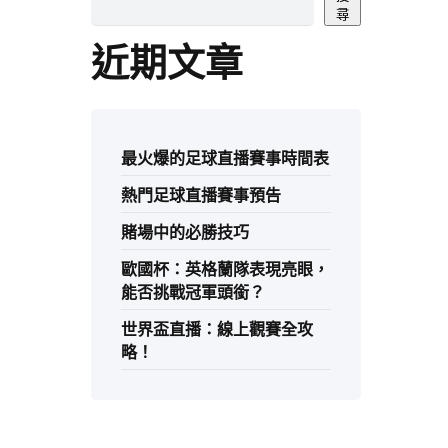
尋
近期文章
最火爆的足球直播賽事時間表
熱門足球直播賽事預告
賭場中的必勝技巧
歐國杯：英格蘭隊表現亮眼，
能否挑戰冠軍頭銜？
世界盃直播：線上觀賽全攻
略！