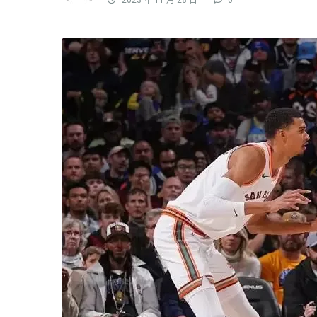
2023 年 11 月 28 日
0