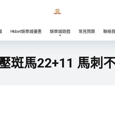
城
Hkbet娛樂城優惠
娛樂城遊戲
常見問題
聯絡
9壓斑馬22+11 馬