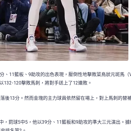
c）以39分、11籃板、9助攻的出色表現，壓倒性地擊敗菜鳥狀元斑馬（Vic
場以132-120擊敗馬刺，將對手送上了12連敗。
度只落後13分。然而金塊的主力球員依然留在場上，對上馬刺的替
命中，罰球5中5，他以39分、11籃板和9助攻的準大三元演出。
歷史排名第2。