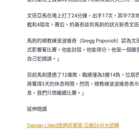
文班亞馬在場上打了24分鐘，出手17次，其中7次命
截和4阻攻。賽后，約基奇談到馬刺的狀元新秀文班
馬刺的總教練波波維奇（Gregg Popovich
式影響著比賽。他能封阻，他能得分，他是一個願
自己犯錯誤。」
目前馬刺遭遇了12連敗，戰績僅為3勝14負，位居
將獲得3天的休息時間。然而，總教練波波維奇表
息，我們只想繼續比賽。」
延伸閱讀
Damian Lillard首遇前東家 公鹿26分大逆轉