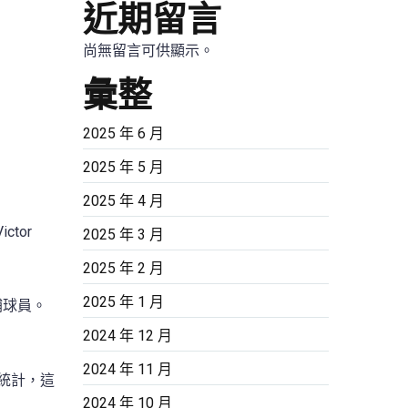
近期留言
尚無留言可供顯示。
彙整
2025 年 6 月
2025 年 5 月
2025 年 4 月
tor
2025 年 3 月
2025 年 2 月
2025 年 1 月
補球員。
2024 年 12 月
2024 年 11 月
據統計，這
2024 年 10 月