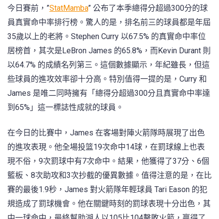
今日賽前，”
StatMamba
” 公布了本季總得分超過300分的球
員真實命中率排行榜。驚人的是，排名前三的球員都是年屆
35歲以上的老將。Stephen Curry 以67.5% 的真實命中率位
居榜首，其次是LeBron James 的65.8%，而Kevin Durant 則
以64.7% 的成績名列第三。這個數據顯示，年紀雖長，但這
些球員的進攻效率卻十分高。特別值得一提的是，Curry 和
James 是唯二同時擁有「總得分超過300分且真實命中率達
到65%」這一標誌性成就的球員。
在今日的比賽中，James 在客場對陣火箭隊時展現了出色
的進攻表現。他全場投篮19次命中14球，在罰球線上也表
現不俗，9次罰球中有7次命中。結果，他獲得了37分、6個
籃板、8次助攻和3次抄截的優異數據。值得注意的是，在比
賽的最後1.9秒，James 對火箭隊年輕球員 Tari Eason 的犯
規造成了罰球機會。他在關鍵時刻的罰球表現十分出色，其
中一球命中，最終幫助湖人以105比104擊敗火箭，贏得了