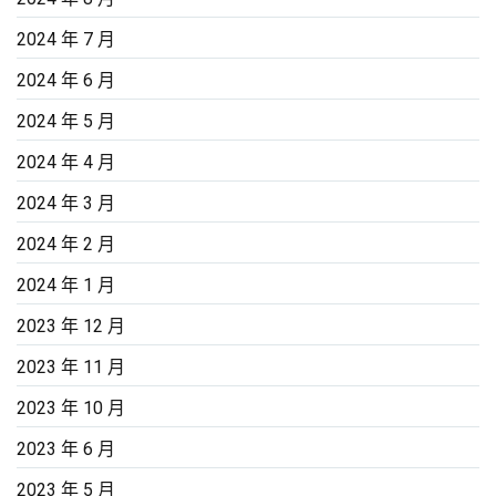
2024 年 7 月
2024 年 6 月
2024 年 5 月
2024 年 4 月
2024 年 3 月
2024 年 2 月
2024 年 1 月
2023 年 12 月
2023 年 11 月
2023 年 10 月
2023 年 6 月
2023 年 5 月