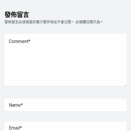
發佈留言
發佈留言必須填寫的電子郵件地址不會公開。
必填欄位標示為
*