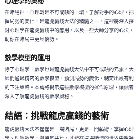
心理學的奧秘
在賭場裡，心理戰是不可或缺的一環。了解對手的心理，把
握局勢的變化，是龍虎嬴錢大法的精髓之一。這裡將深入探
討心理學在龍虎嬴錢中的應用，以及一些大師分享的心法，
助你在賭局中更具優勢。
數學模型的運用
除了心理學，數學也是龍虎嬴錢大法中不可或缺的元素。大
師們通過精密的數學模型，預測局勢的變化，制定出最有利
的下注策略。本篇將揭示這些數學模型的運作原理，讓讀者
深入了解龍虎嬴錢的數學奧秘。
結語：挑戰龍虎嬴錢的藝術
龍虎嬴錢大法不僅僅是一場賭局，更是一門藝術。掌握心理
學、理解數學，與運氣共舞，才能在這場賭博的世界中脫穎