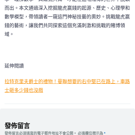
而出。本文通過深入挖掘龍虎嬴錢的起源、歷史、心理學和
數學模型，帶領讀者一窺這門神秘技藝的奧妙。挑戰龍虎嬴
錢的藝術，讓我們共同探索這個充滿刺激和挑戰的賭博領
域。
延伸閱讀
拉特克里夫爵士的禮物！曼聯想要的右中堅已在路上，車路
士砸多少錢也沒戲
發佈留言
發佈留言必須填寫的電子郵件地址不會公開。
必填欄位標示為
*