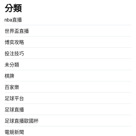
分類
nba直播
世界盃直播
博奕攻略
投注技巧
未分類
棋牌
百家樂
足球平台
足球直播
足球直播歐國杯
電競新聞