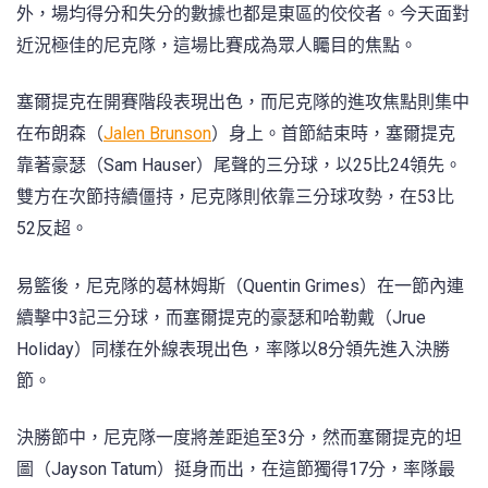
外，場均得分和失分的數據也都是東區的佼佼者。今天面對
近況極佳的尼克隊，這場比賽成為眾人矚目的焦點。
塞爾提克在開賽階段表現出色，而尼克隊的進攻焦點則集中
在布朗森（
Jalen Brunson
）身上。首節結束時，塞爾提克
靠著豪瑟（Sam Hauser）尾聲的三分球，以25比24領先。
雙方在次節持續僵持，尼克隊則依靠三分球攻勢，在53比
52反超。
易籃後，尼克隊的葛林姆斯（Quentin Grimes）在一節內連
續擊中3記三分球，而塞爾提克的豪瑟和哈勒戴（Jrue
Holiday）同樣在外線表現出色，率隊以8分領先進入決勝
節。
決勝節中，尼克隊一度將差距追至3分，然而塞爾提克的坦
圖（Jayson Tatum）挺身而出，在這節獨得17分，率隊最