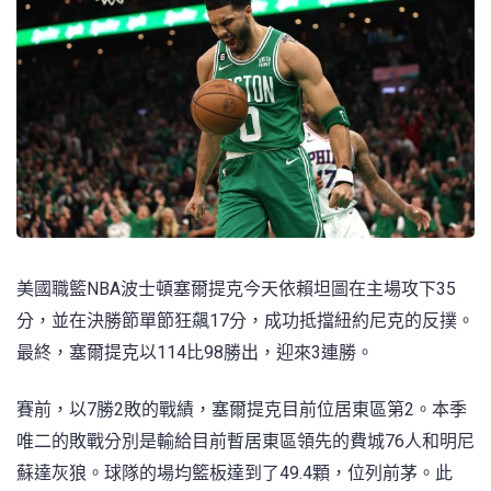
美國職籃NBA波士頓塞爾提克今天依賴坦圖在主場攻下35
分，並在決勝節單節狂飆17分，成功抵擋紐約尼克的反撲。
最終，塞爾提克以114比98勝出，迎來3連勝。
賽前，以7勝2敗的戰績，塞爾提克目前位居東區第2。本季
唯二的敗戰分別是輸給目前暫居東區領先的費城76人和明尼
蘇達灰狼。球隊的場均籃板達到了49.4顆，位列前茅。此