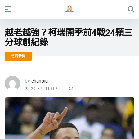
越老越強？柯瑞開季前4戰24顆三
分球創紀錄
體育新聞
by
chansiu
2023 年 11 月 2 日
0