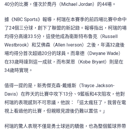
40分的比賽，僅次於喬丹（Michael Jordan）的44場。
據《NBC Sports》報導，柯瑞在本賽季的前四場比賽中命中
了24個三分球，創下了聯盟的新記錄。報導指出，柯瑞的場
均得分高達33.5分，這使他成為衛斯特布魯克（Russell
Westbrook）和艾佛森（Allen Iverson）之後，年滿32歲後
場均得分首次超過20分的球員。而韋德（Dwyane Wade）
在33歲時達到這一成就，而布萊恩（Kobe Bryant）則是在
34歲時實現。
值得一提的是，新秀傑克森-戴維斯（Trayce Jackson-
Davis）在昨天的比賽中攻下13分、9籃板和4次阻攻，他對
柯瑞的表現感到不可思議，他說：「這太瘋狂了，我曾在電
視上看過他的比賽，但親眼見證後仍難以置信。」
柯瑞的驚人表現不僅是勇士球迷的驕傲，也為整個籃球界帶