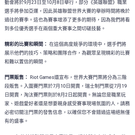
動會將於9月23日至10月8日舉行，部分《英雄聯盟》職業
選手將參加亞運，因此英雄聯盟世界大賽的舉辦時間將晚於
過往的賽季。這也為賽事增添了更多的期待，因為我們將看
到多位優秀選手在兩個重大賽事之間切磋技藝。
精彩的比賽和瞬間：
在這個高度競爭的環境中，選手們將
展示他們的技巧、策略和團隊合作，為觀眾呈現精彩的比賽
和難以置信的瞬間。
門票販售：
Riot Games還宣布，世界大賽門票將分為三階
段販售。入圍賽門票於7月10日開賣，瑞士制門票從7月19
日開賣，淘汰賽門票則於8月2日起開賣。無論您是職業玩
家、遊戲愛好者還是想要親身感受賽事現場氛圍的人，請務
必密切關注門票的發售信息，以確保您不會錯過這場絕無僅
有的盛事。