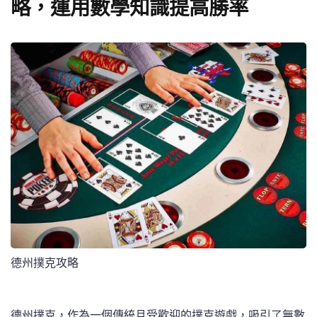
略，運用數學知識提高勝率
德州撲克攻略
德州撲克，作為一個傳統且受歡迎的撲克遊戲，吸引了無數