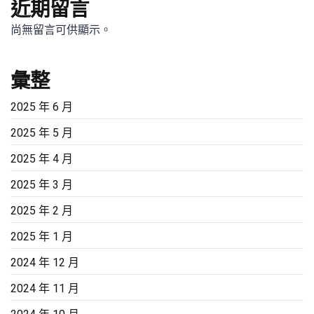
近期留言
尚無留言可供顯示。
彙整
2025 年 6 月
2025 年 5 月
2025 年 4 月
2025 年 3 月
2025 年 2 月
2025 年 1 月
2024 年 12 月
2024 年 11 月