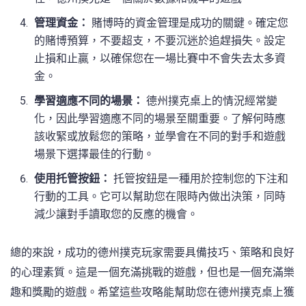
管理資金：
賭博時的資金管理是成功的關鍵。確定您
的賭博預算，不要超支，不要沉迷於追趕損失。設定
止損和止贏，以確保您在一場比賽中不會失去太多資
金。
學習適應不同的場景：
德州撲克桌上的情況經常變
化，因此學習適應不同的場景至關重要。了解何時應
該收緊或放鬆您的策略，並學會在不同的對手和遊戲
場景下選擇最佳的行動。
使用托管按鈕：
托管按鈕是一種用於控制您的下注和
行動的工具。它可以幫助您在限時內做出決策，同時
減少讓對手讀取您的反應的機會。
總的來說，成功的德州撲克玩家需要具備技巧、策略和良好
的心理素質。這是一個充滿挑戰的遊戲，但也是一個充滿樂
趣和獎勵的遊戲。希望這些攻略能幫助您在德州撲克桌上獲