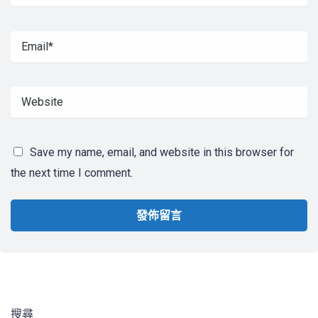
Save my name, email, and website in this browser for
the next time I comment.
搜尋