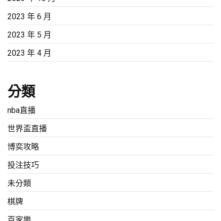
2023 年 6 月
2023 年 5 月
2023 年 4 月
分類
nba直播
世界盃直播
博奕攻略
投注技巧
未分類
棋牌
百家樂