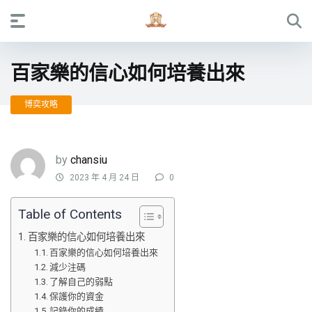
百家樂的信心如何培養出來
博奕攻略
by
chansiu
2023 年 4 月 24 日
0
Table of Contents
百家樂的信心如何培養出來
百家樂的信心如何培養出來
減少注碼
了解自己的弱點
保護你的資金
記錄你的成績