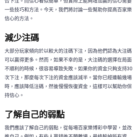
否下注。而信心看似簡單，但實際上能夠增加贏的信心需要
一些技巧和方法。今天，我們將討論一些幫助你提高百家樂
信心的方法。
減少注碼
大部分玩家傾向於以較大的注碼下注，因為他們認為大注碼
可以贏得更多。然而，如果不幸的是，大注碼的選擇在局面
不順利的時候，很容易導致失敗。如果你的資金只夠支持30
次下注，那麼每次下注的資金應該減半。當你已經連輸幾場
時，應該降低注碼，然後慢慢恢復資金，這樣可以幫助你保
持信心。
了解自己的弱點
我們應該了解自己的弱點，從每場百家樂博彩中學習，並改
進自己。例如，有些人贏錢後不願離場，最終輸掉所有資