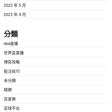
2023 年 5 月
2023 年 4 月
分類
nba直播
世界盃直播
博奕攻略
投注技巧
未分類
棋牌
百家樂
足球平台