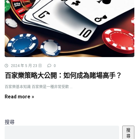
2024 年 5 月 23 日
0
百家樂策略大公開：如何成為賭場高手？
百家樂基本知識 百家樂是一種非常受歡 ...
Read more »
搜尋
搜
尋