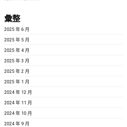
彙整
2025 年 6 月
2025 年 5 月
2025 年 4 月
2025 年 3 月
2025 年 2 月
2025 年 1 月
2024 年 12 月
2024 年 11 月
2024 年 10 月
2024 年 9 月