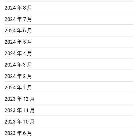
2024 年 8 月
2024 年 7 月
2024 年 6 月
2024 年 5 月
2024 年 4 月
2024 年 3 月
2024 年 2 月
2024 年 1 月
2023 年 12 月
2023 年 11 月
2023 年 10 月
2023 年 6 月