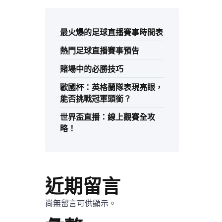
最火爆的足球直播賽事時間表
熱門足球直播賽事預告
賭場中的必勝技巧
歐國杯：英格蘭隊表現亮眼，
能否挑戰冠軍頭銜？
世界盃直播：線上觀賽全攻
略！
近期留言
尚無留言可供顯示。