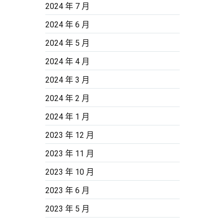
2024 年 7 月
2024 年 6 月
2024 年 5 月
2024 年 4 月
2024 年 3 月
2024 年 2 月
2024 年 1 月
2023 年 12 月
2023 年 11 月
2023 年 10 月
2023 年 6 月
2023 年 5 月