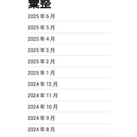
彙整
2025 年 6 月
2025 年 5 月
2025 年 4 月
2025 年 3 月
2025 年 2 月
2025 年 1 月
2024 年 12 月
2024 年 11 月
2024 年 10 月
2024 年 9 月
2024 年 8 月