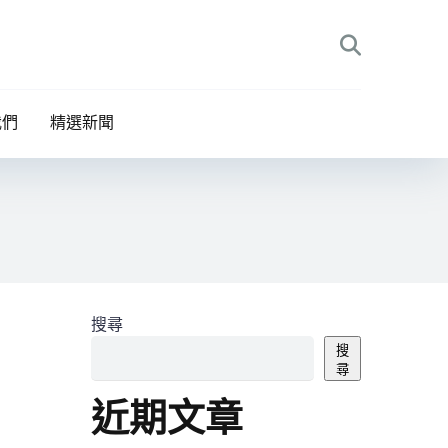
我們
精選新聞
搜尋
搜
尋
近期文章