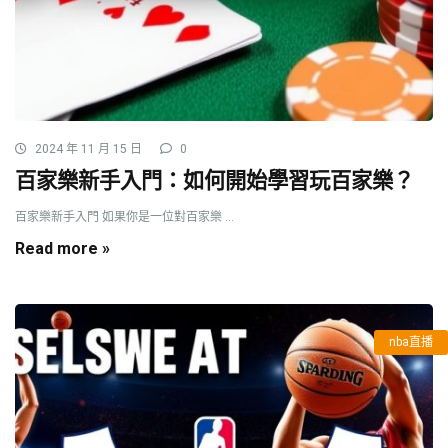
2024 年 11 月 15 日
0
百家樂新手入門：如何開始學習玩百家樂？
百家樂新手入門 如果你是一位對百家樂 ...
Read more »
nba直播