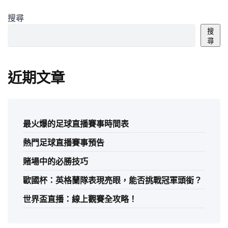
搜尋
搜
尋
近期文章
最火爆的足球直播賽事時間表
熱門足球直播賽事預告
賭場中的必勝技巧
歐國杯：英格蘭隊表現亮眼，能否挑戰冠軍頭銜？
世界盃直播：線上觀賽全攻略！