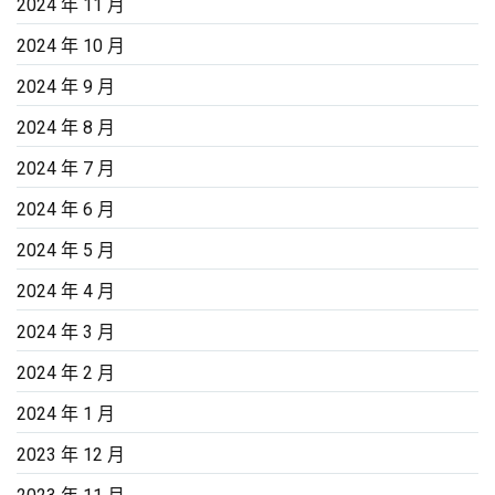
2024 年 11 月
2024 年 10 月
2024 年 9 月
2024 年 8 月
2024 年 7 月
2024 年 6 月
2024 年 5 月
2024 年 4 月
2024 年 3 月
2024 年 2 月
2024 年 1 月
2023 年 12 月