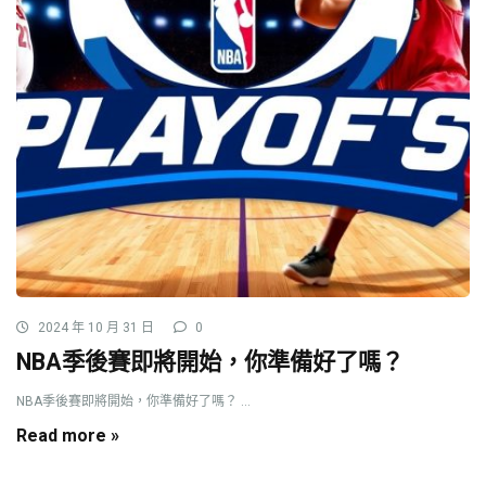
2024 年 10 月 31 日
0
NBA季後賽即將開始，你準備好了嗎？
NBA季後賽即將開始，你準備好了嗎？ ...
Read more »