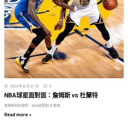
2024 年 8 月 21 日
0
NBA球星面對面：詹姆斯 vs 杜蘭特
詹姆斯和杜蘭特：NBA球星對決 詹姆 ...
Read more »