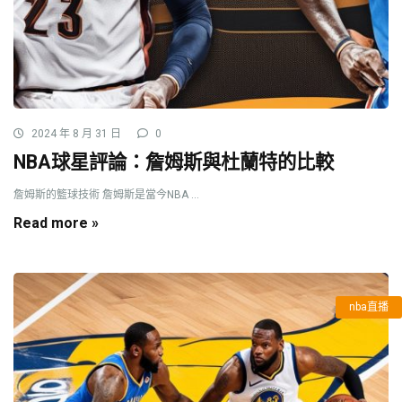
2024 年 8 月 31 日
0
NBA球星評論：詹姆斯與杜蘭特的比較
詹姆斯的籃球技術 詹姆斯是當今NBA ...
Read more »
nba直播