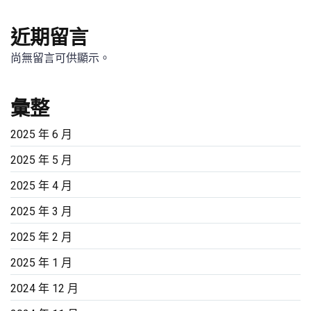
近期留言
尚無留言可供顯示。
彙整
2025 年 6 月
2025 年 5 月
2025 年 4 月
2025 年 3 月
2025 年 2 月
2025 年 1 月
2024 年 12 月