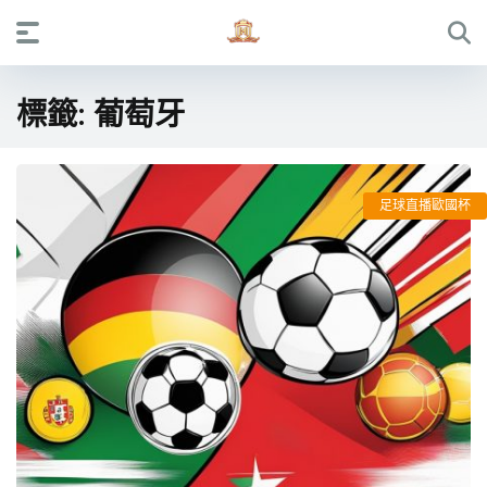
標籤:
葡萄牙
足球直播歐國杯