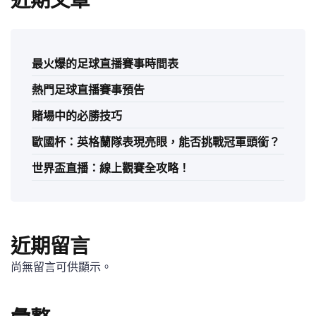
近期文章
最火爆的足球直播賽事時間表
熱門足球直播賽事預告
賭場中的必勝技巧
歐國杯：英格蘭隊表現亮眼，能否挑戰冠軍頭銜？
世界盃直播：線上觀賽全攻略！
近期留言
尚無留言可供顯示。