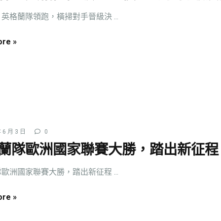
英格蘭隊領跑，橫掃對手晉級決 ...
re »
 6 月 3 日
0
蘭隊歐洲國家聯賽大勝，踏出新征程
歐洲國家聯賽大勝，踏出新征程 ...
re »