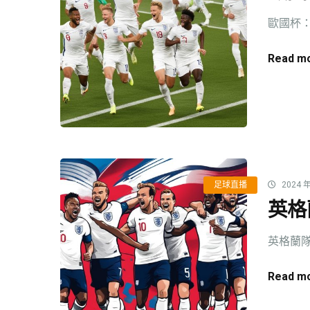
歐國杯：
Read mo
足球直播
2024 年
英格
英格蘭隊
Read mo