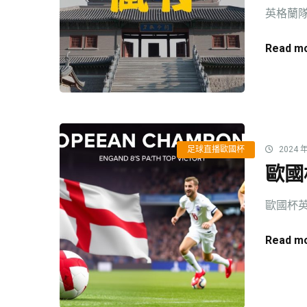
英格蘭隊
Read mo
足球直播歐國杯
2024 年
歐國
歐國杯英
Read mo