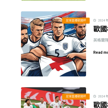
足球直播歐國杯
2024 年
歐國
英格蘭隊
Read mo
足球直播歐國杯
2024 年
歐國