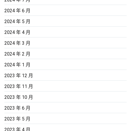
2024 年 6 月
2024 年 5 月
2024 年 4 月
2024 年 3 月
2024 年 2 月
2024 年 1 月
2023 年 12 月
2023 年 11 月
2023 年 10 月
2023 年 6 月
2023 年 5 月
2023 年 4 月