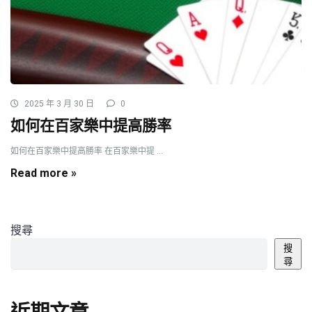
2025 年 3 月 30 日
0
如何在百家樂中提高勝率
如何在百家樂中提高勝率 在百家樂中提 ...
Read more »
搜尋
搜
尋