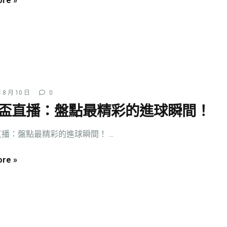
re »
 8 月 10 日
0
盃直播：盤點最精彩的進球瞬間！
播：盤點最精彩的進球瞬間！ ...
re »