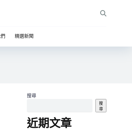
我們
精選新聞
搜尋
搜
尋
近期文章