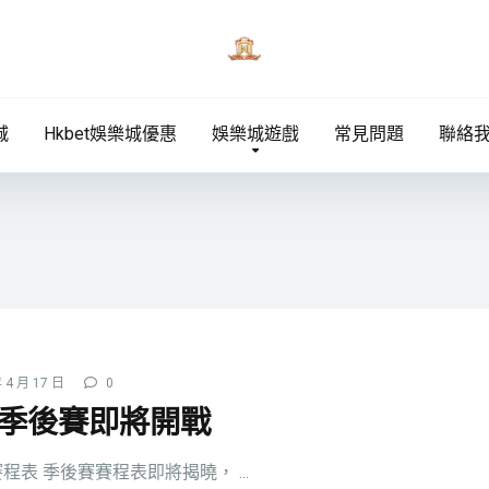
城
Hkbet娛樂城優惠
娛樂城遊戲
常見問題
聯絡
 4 月 17 日
0
A季後賽即將開戰
程表 季後賽賽程表即將揭曉， ...