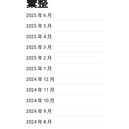
彙整
2025 年 6 月
2025 年 5 月
2025 年 4 月
2025 年 3 月
2025 年 2 月
2025 年 1 月
2024 年 12 月
2024 年 11 月
2024 年 10 月
2024 年 9 月
2024 年 8 月