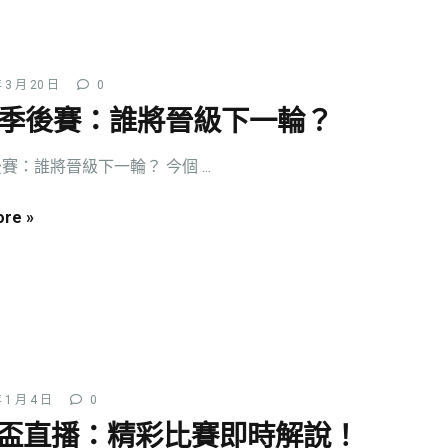
 3 月 20 日
0
A季後賽：誰將晉級下一輪？
後賽：誰將晉級下一輪？ 今個 ...
re »
 1 月 4 日
0
盃直播：精彩比賽即時解說！