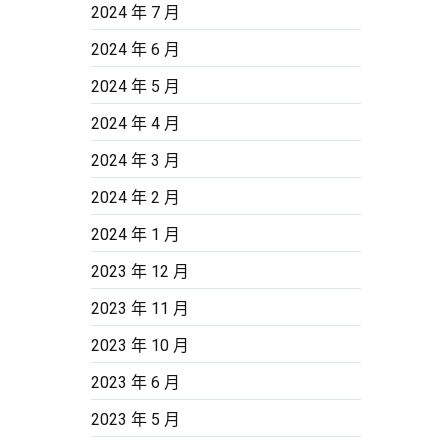
2024 年 7 月
2024 年 6 月
2024 年 5 月
2024 年 4 月
2024 年 3 月
2024 年 2 月
2024 年 1 月
2023 年 12 月
2023 年 11 月
2023 年 10 月
2023 年 6 月
2023 年 5 月