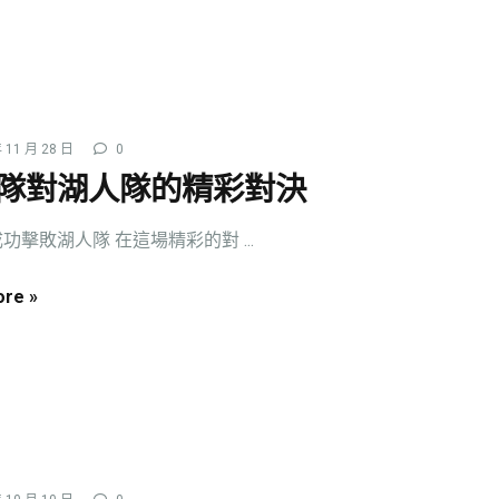
 11 月 28 日
0
隊對湖人隊的精彩對決
功擊敗湖人隊 在這場精彩的對 ...
re »