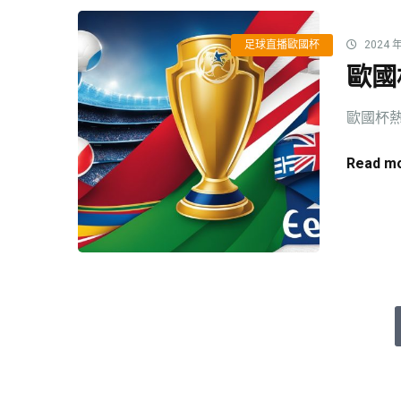
足球直播歐國杯
2024 年
歐國
歐國杯熱
Read mo