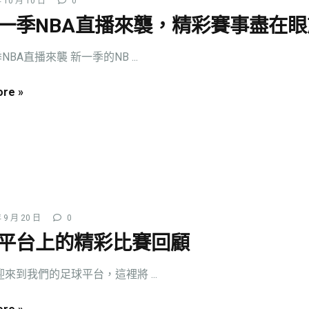
 10 月 10 日
0
一季NBA直播來襲，精彩賽事盡在眼
BA直播來襲 新一季的NB ...
re »
 9 月 20 日
0
平台上的精彩比賽回顧
迎來到我們的足球平台，這裡將 ...