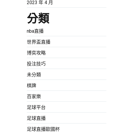
2023 年 4 月
分類
nba直播
世界盃直播
博奕攻略
投注技巧
未分類
棋牌
百家樂
足球平台
足球直播
足球直播歐國杯