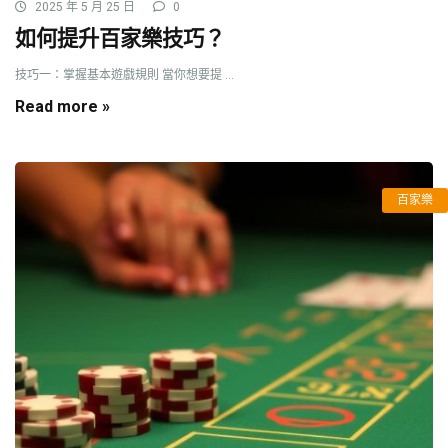
2025 年 5 月 25 日
0
如何提升百家樂技巧？
技巧一：掌握基本遊戲規則 當你想要提 ...
Read more »
百家樂