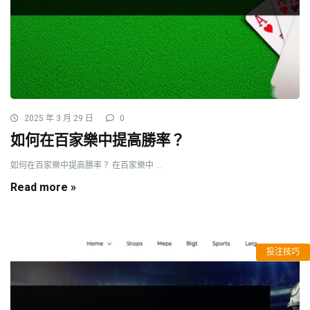
2025 年 3 月 29 日
0
如何在百家樂中提高勝率？
如何在百家樂中提高勝率？ 在百家樂中 ...
Read more »
投注技巧