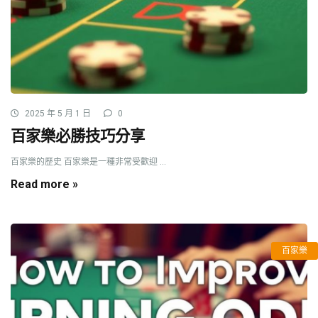
2025 年 5 月 1 日
0
百家樂必勝技巧分享
百家樂的歷史 百家樂是一種非常受歡迎 ...
Read more »
百家樂