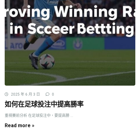
2025 年 6 月 3 日
0
如何在足球投注中提高勝率
重視賽前分析 在足球投注中，要提高勝 ...
Read more »