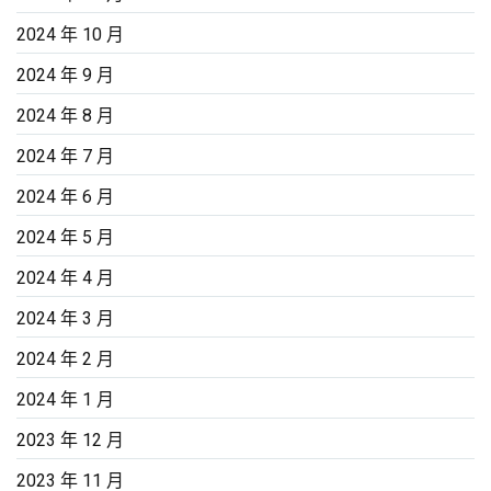
2024 年 10 月
2024 年 9 月
2024 年 8 月
2024 年 7 月
2024 年 6 月
2024 年 5 月
2024 年 4 月
2024 年 3 月
2024 年 2 月
2024 年 1 月
2023 年 12 月
2023 年 11 月