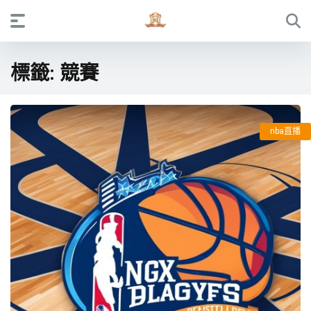
標籤:
競賽
nba直播