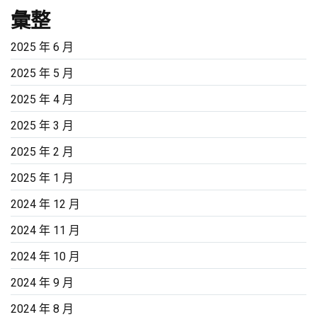
彙整
2025 年 6 月
2025 年 5 月
2025 年 4 月
2025 年 3 月
2025 年 2 月
2025 年 1 月
2024 年 12 月
2024 年 11 月
2024 年 10 月
2024 年 9 月
2024 年 8 月