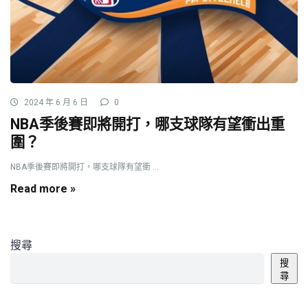
2024 年 6 月 6 日
0
NBA季後賽即將開打，哪支球隊有望衝出重
圍？
NBA季後賽即將開打，哪支球隊有望衝 ...
Read more »
搜尋
搜
尋