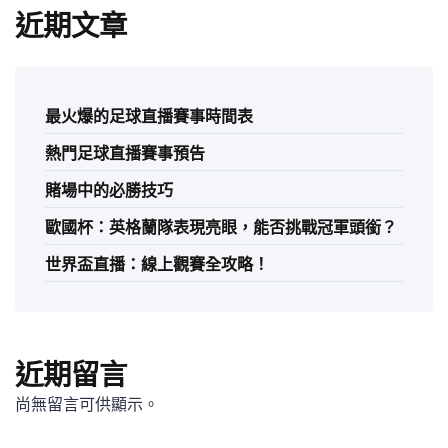
近期文章
最火爆的足球直播賽事時間表
熱門足球直播賽事預告
賭場中的必勝技巧
歐國杯：英格蘭隊表現亮眼，能否挑戰冠軍頭銜？
世界盃直播：線上觀賽全攻略！
近期留言
尚無留言可供顯示。