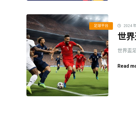
足球平台
2024 年
世界
世界盃足
Read mo