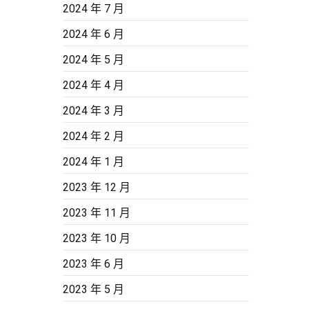
2024 年 7 月
2024 年 6 月
2024 年 5 月
2024 年 4 月
2024 年 3 月
2024 年 2 月
2024 年 1 月
2023 年 12 月
2023 年 11 月
2023 年 10 月
2023 年 6 月
2023 年 5 月