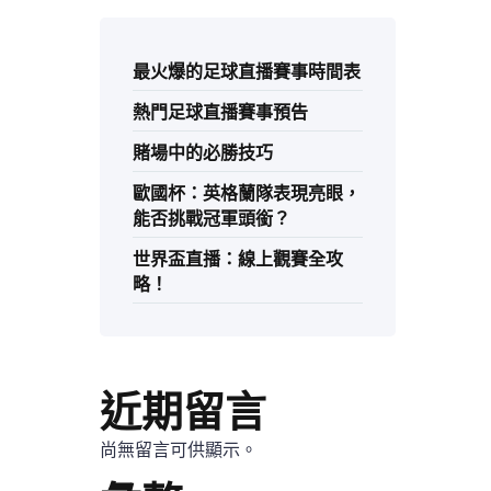
最火爆的足球直播賽事時間表
熱門足球直播賽事預告
賭場中的必勝技巧
歐國杯：英格蘭隊表現亮眼，
能否挑戰冠軍頭銜？
世界盃直播：線上觀賽全攻
略！
近期留言
尚無留言可供顯示。