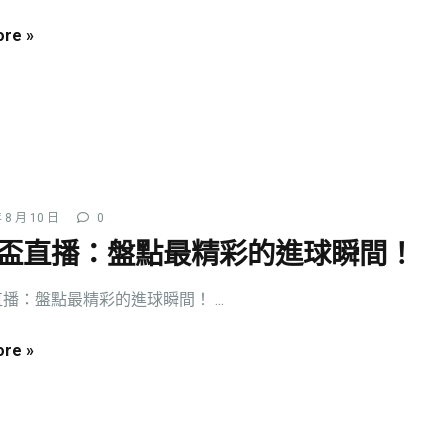
re »
 8 月 10 日
0
盃直播：盤點最精彩的進球瞬間！
播：盤點最精彩的進球瞬間！ ...
re »