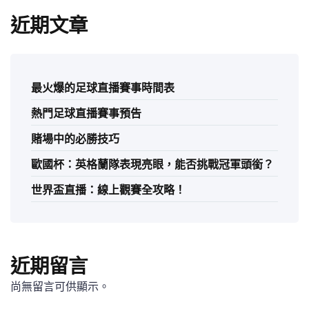
近期文章
最火爆的足球直播賽事時間表
熱門足球直播賽事預告
賭場中的必勝技巧
歐國杯：英格蘭隊表現亮眼，能否挑戰冠軍頭銜？
世界盃直播：線上觀賽全攻略！
近期留言
尚無留言可供顯示。