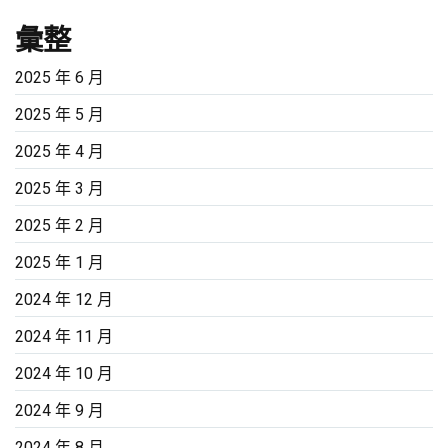
彙整
2025 年 6 月
2025 年 5 月
2025 年 4 月
2025 年 3 月
2025 年 2 月
2025 年 1 月
2024 年 12 月
2024 年 11 月
2024 年 10 月
2024 年 9 月
2024 年 8 月