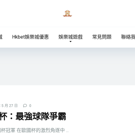
城
Hkbet娛樂城優惠
娛樂城遊戲
常見問題
聯絡
 5 月 27 日
0
杯：最強球隊爭霸
杯冠軍 在歐國杯的激烈角逐中 ...