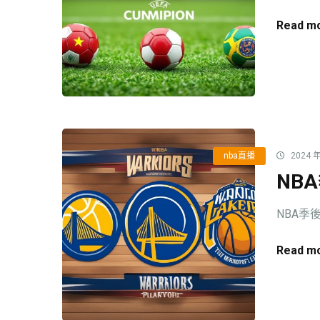
Read mo
nba直播
2024 年
NB
NBA季後
Read mo