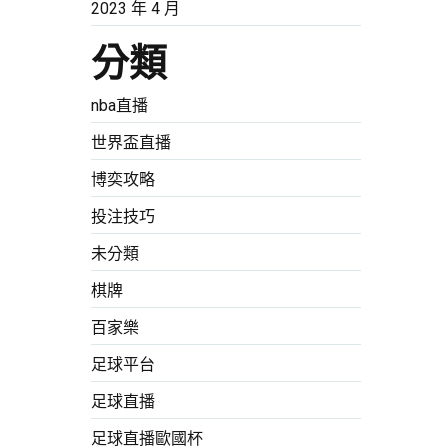
2023 年 4 月
分類
nba直播
世界盃直播
博奕攻略
投注技巧
未分類
棋牌
百家樂
足球平台
足球直播
足球直播歐國杯