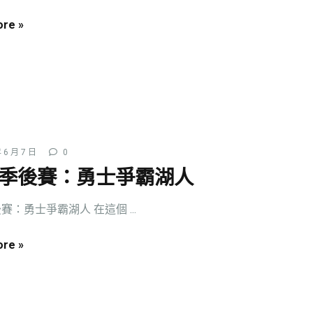
re »
 6 月 7 日
0
A季後賽：勇士爭霸湖人
賽：勇士爭霸湖人 在這個 ...
re »