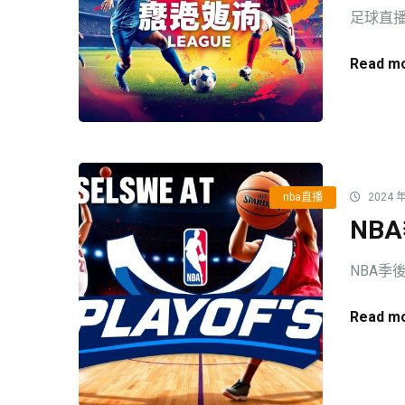
足球直播
Read mo
nba直播
2024 年
NB
NBA季
Read mo