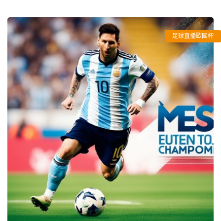
足球直播歐國杯