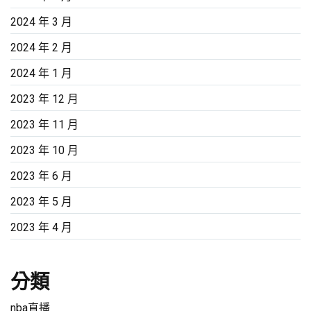
2024 年 3 月
2024 年 2 月
2024 年 1 月
2023 年 12 月
2023 年 11 月
2023 年 10 月
2023 年 6 月
2023 年 5 月
2023 年 4 月
分類
nba直播