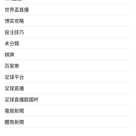
世界盃直播
博奕攻略
投注技巧
未分類
棋牌
百家樂
足球平台
足球直播
足球直播歐國杯
電競新聞
體育新聞