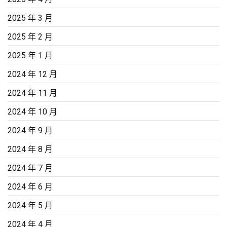
2025 年 3 月
2025 年 2 月
2025 年 1 月
2024 年 12 月
2024 年 11 月
2024 年 10 月
2024 年 9 月
2024 年 8 月
2024 年 7 月
2024 年 6 月
2024 年 5 月
2024 年 4 月