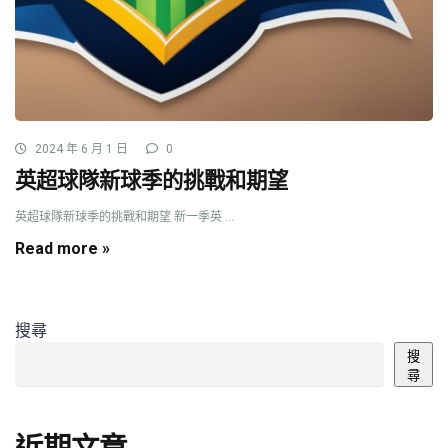
2024 年 6 月 1 日
0
英超球隊新球季的挑戰和期望
英超球隊新球季的挑戰和期望 新一季英 ...
Read more »
搜尋
搜
尋