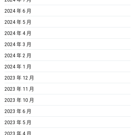
2024 年 6 月
2024 年 5 月
2024 年 4 月
2024 年 3 月
2024 年 2 月
2024 年 1 月
2023 年 12 月
2023 年 11 月
2023 年 10 月
2023 年 6 月
2023 年 5 月
2023 年 4 月