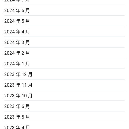
2024 年 6 月
2024 年 5 月
2024 年 4 月
2024 年 3 月
2024 年 2 月
2024 年 1 月
2023 年 12 月
2023 年 11 月
2023 年 10 月
2023 年 6 月
2023 年 5 月
2023 年 4 月