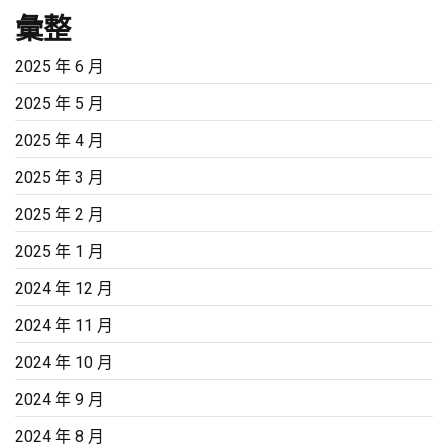
彙整
2025 年 6 月
2025 年 5 月
2025 年 4 月
2025 年 3 月
2025 年 2 月
2025 年 1 月
2024 年 12 月
2024 年 11 月
2024 年 10 月
2024 年 9 月
2024 年 8 月