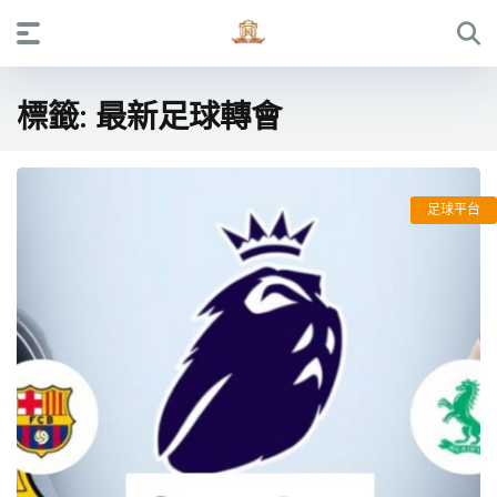
標籤:
最新足球轉會
足球平台