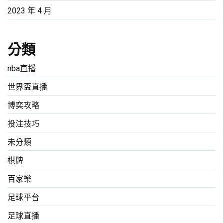
2023 年 4 月
分類
nba直播
世界盃直播
博奕攻略
投注技巧
未分類
棋牌
百家樂
足球平台
足球直播