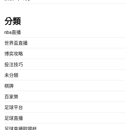
分類
nba直播
世界盃直播
博奕攻略
投注技巧
未分類
棋牌
百家樂
足球平台
足球直播
足球直播歐國杯