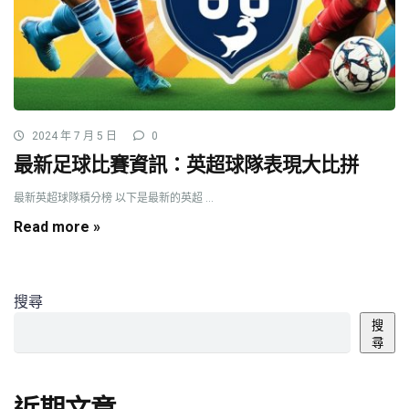
2024 年 7 月 5 日
0
最新足球比賽資訊：英超球隊表現大比拼
最新英超球隊積分榜 以下是最新的英超 ...
Read more »
搜尋
搜
尋