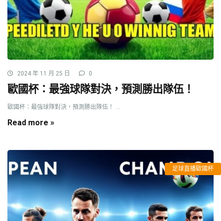
2024 年 11 月 25 日
0
歐國杯：最強球隊對決，預測勝出隊伍！
歐國杯：最強球隊對決，預測勝出隊伍！ ...
Read more »
足球直播歐國杯