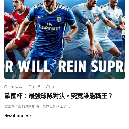
2024 年 11 月 18 日
0
歐國杯：最強球隊對決，究竟誰能稱王？
歐國杯：最強球隊對決，究竟誰能稱王？ ...
Read more »