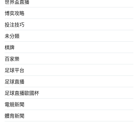
世界盃直播
博奕攻略
投注技巧
未分類
棋牌
百家樂
足球平台
足球直播
足球直播歐國杯
電競新聞
體育新聞