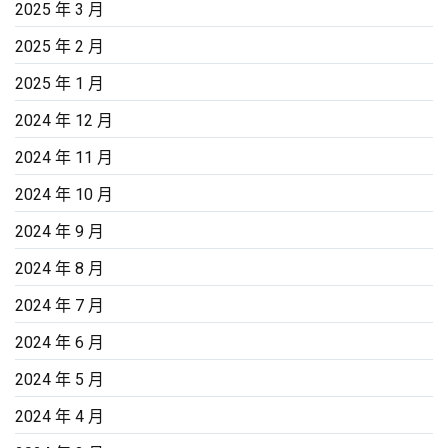
2025 年 3 月
2025 年 2 月
2025 年 1 月
2024 年 12 月
2024 年 11 月
2024 年 10 月
2024 年 9 月
2024 年 8 月
2024 年 7 月
2024 年 6 月
2024 年 5 月
2024 年 4 月