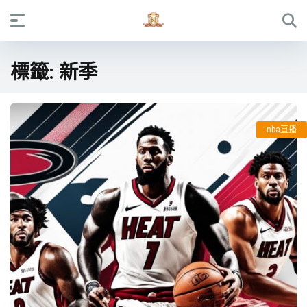
標籤:
新季
nba直播