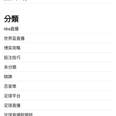
分類
nba直播
世界盃直播
博奕攻略
投注技巧
未分類
棋牌
百家樂
足球平台
足球直播
足球直播歐國杯