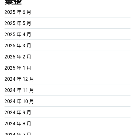
彙整
2025 年 6 月
2025 年 5 月
2025 年 4 月
2025 年 3 月
2025 年 2 月
2025 年 1 月
2024 年 12 月
2024 年 11 月
2024 年 10 月
2024 年 9 月
2024 年 8 月
2024 年 7 月