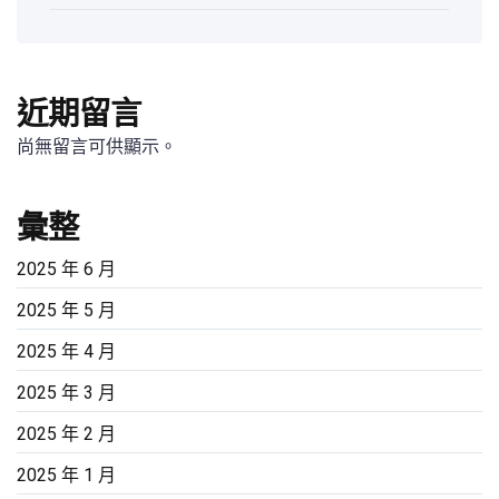
近期留言
尚無留言可供顯示。
彙整
2025 年 6 月
2025 年 5 月
2025 年 4 月
2025 年 3 月
2025 年 2 月
2025 年 1 月