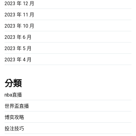
2023 年 12 月
2023 年 11 月
2023 年 10 月
2023 年 6 月
2023 年 5 月
2023 年 4 月
分類
nba直播
世界盃直播
博奕攻略
投注技巧