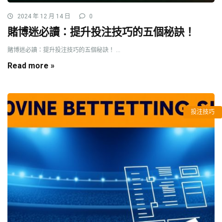
2024 年 12 月 14 日
0
賭博迷必讀：提升投注技巧的五個秘訣！
賭博迷必讀：提升投注技巧的五個秘訣！ ...
Read more »
投注技巧