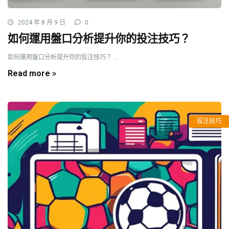
2024 年 8 月 9 日
0
如何運用盤口分析提升你的投注技巧？
如何運用盤口分析提升你的投注技巧？ ...
Read more »
投注技巧