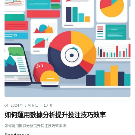
2024 年 6 月 6 日
0
如何運用數據分析提升投注技巧效率
如何運用數據分析提升投注技巧效率 數 ...