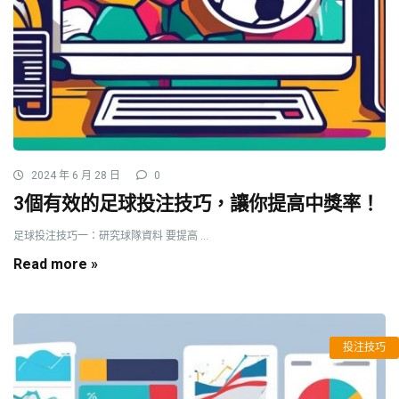
2024 年 6 月 28 日
0
3個有效的足球投注技巧，讓你提高中獎率！
足球投注技巧一：研究球隊資料 要提高 ...
Read more »
投注技巧