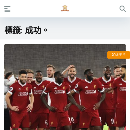
標籤:
成功。
足球平台