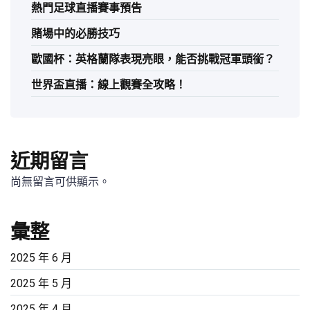
熱門足球直播賽事預告
賭場中的必勝技巧
歐國杯：英格蘭隊表現亮眼，能否挑戰冠軍頭銜？
世界盃直播：線上觀賽全攻略！
近期留言
尚無留言可供顯示。
彙整
2025 年 6 月
2025 年 5 月
2025 年 4 月