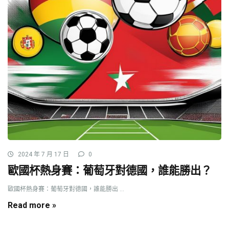
2024 年 7 月 17 日
0
歐國杯熱身賽：葡萄牙對德國，誰能勝出？
歐國杯熱身賽：葡萄牙對德國，誰能勝出 ...
Read more »