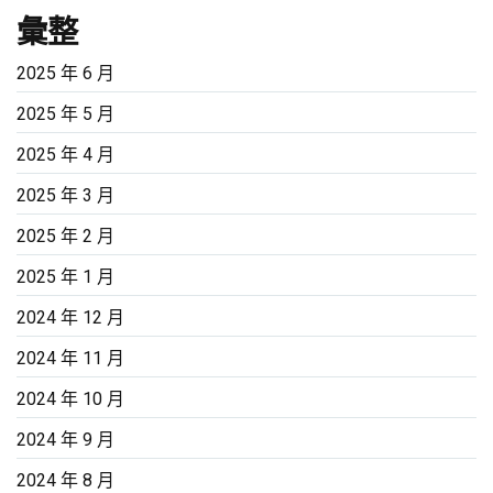
彙整
2025 年 6 月
2025 年 5 月
2025 年 4 月
2025 年 3 月
2025 年 2 月
2025 年 1 月
2024 年 12 月
2024 年 11 月
2024 年 10 月
2024 年 9 月
2024 年 8 月