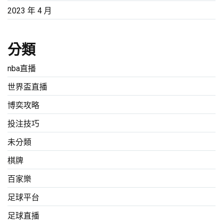
2023 年 4 月
分類
nba直播
世界盃直播
博奕攻略
投注技巧
未分類
棋牌
百家樂
足球平台
足球直播