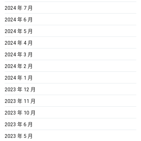
2024 年 7 月
2024 年 6 月
2024 年 5 月
2024 年 4 月
2024 年 3 月
2024 年 2 月
2024 年 1 月
2023 年 12 月
2023 年 11 月
2023 年 10 月
2023 年 6 月
2023 年 5 月