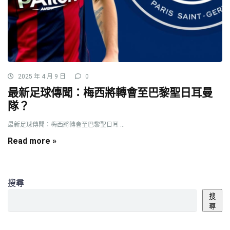
2025 年 4 月 9 日
0
最新足球傳聞：梅西將轉會至巴黎聖日耳曼
隊？
最新足球傳聞：梅西將轉會至巴黎聖日耳 ...
Read more »
搜尋
搜
尋