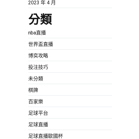
2023 年 4 月
分類
nba直播
世界盃直播
博奕攻略
投注技巧
未分類
棋牌
百家樂
足球平台
足球直播
足球直播歐國杯