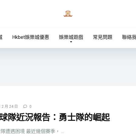
城
Hkbet娛樂城優惠
娛樂城遊戲
常見問題
聯絡
 2 月 24 日
0
A球隊近況報告：勇士隊的崛起
士隊遭遇困境 最近幾個賽季， ...