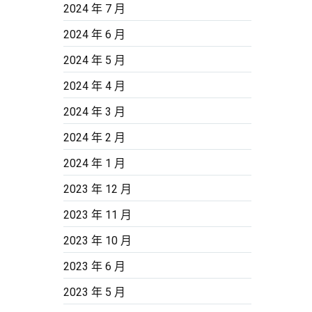
2024 年 7 月
2024 年 6 月
2024 年 5 月
2024 年 4 月
2024 年 3 月
2024 年 2 月
2024 年 1 月
2023 年 12 月
2023 年 11 月
2023 年 10 月
2023 年 6 月
2023 年 5 月