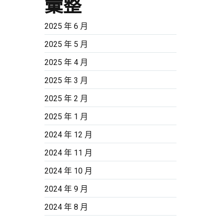
彙整
2025 年 6 月
2025 年 5 月
2025 年 4 月
2025 年 3 月
2025 年 2 月
2025 年 1 月
2024 年 12 月
2024 年 11 月
2024 年 10 月
2024 年 9 月
2024 年 8 月