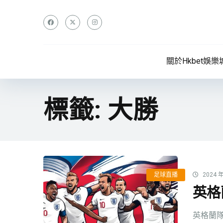
關於Hkbet娛樂
標籤:
大勝
足球直播
2024 年
英格
英格蘭隊