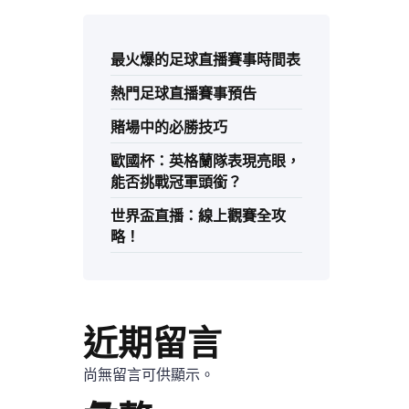
最火爆的足球直播賽事時間表
熱門足球直播賽事預告
賭場中的必勝技巧
歐國杯：英格蘭隊表現亮眼，
能否挑戰冠軍頭銜？
世界盃直播：線上觀賽全攻
略！
近期留言
尚無留言可供顯示。