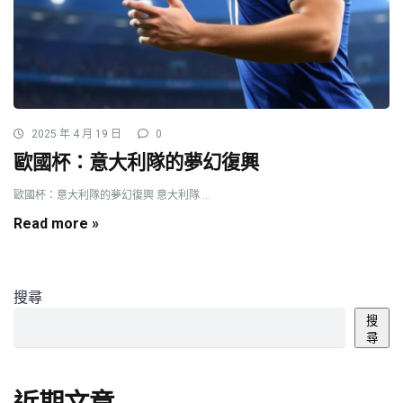
2025 年 4 月 19 日
0
歐國杯：意大利隊的夢幻復興
歐國杯：意大利隊的夢幻復興 意大利隊 ...
Read more »
搜尋
搜
尋