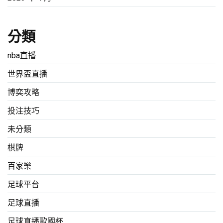
分類
nba直播
世界盃直播
博奕攻略
投注技巧
未分類
棋牌
百家樂
足球平台
足球直播
足球直播歐國杯