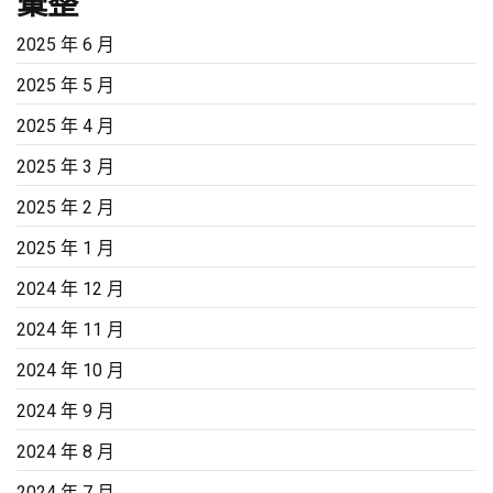
彙整
2025 年 6 月
2025 年 5 月
2025 年 4 月
2025 年 3 月
2025 年 2 月
2025 年 1 月
2024 年 12 月
2024 年 11 月
2024 年 10 月
2024 年 9 月
2024 年 8 月
2024 年 7 月