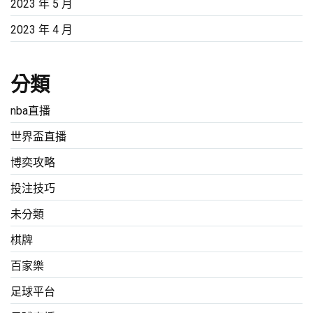
2023 年 5 月
2023 年 4 月
分類
nba直播
世界盃直播
博奕攻略
投注技巧
未分類
棋牌
百家樂
足球平台