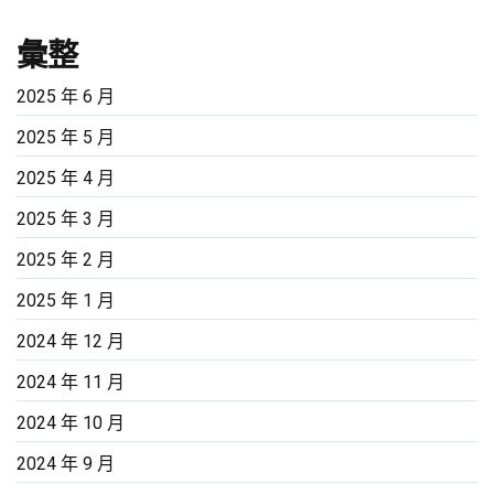
彙整
2025 年 6 月
2025 年 5 月
2025 年 4 月
2025 年 3 月
2025 年 2 月
2025 年 1 月
2024 年 12 月
2024 年 11 月
2024 年 10 月
2024 年 9 月