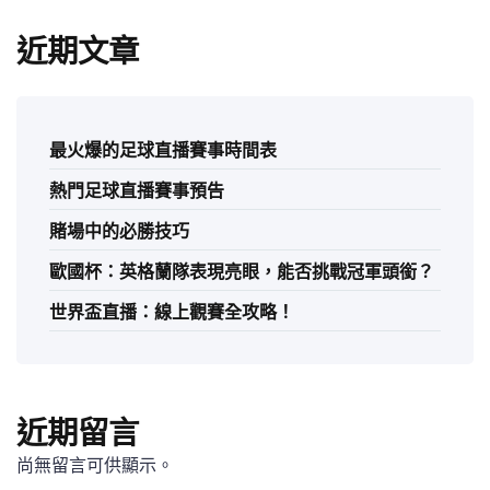
近期文章
最火爆的足球直播賽事時間表
熱門足球直播賽事預告
賭場中的必勝技巧
歐國杯：英格蘭隊表現亮眼，能否挑戰冠軍頭銜？
世界盃直播：線上觀賽全攻略！
近期留言
尚無留言可供顯示。