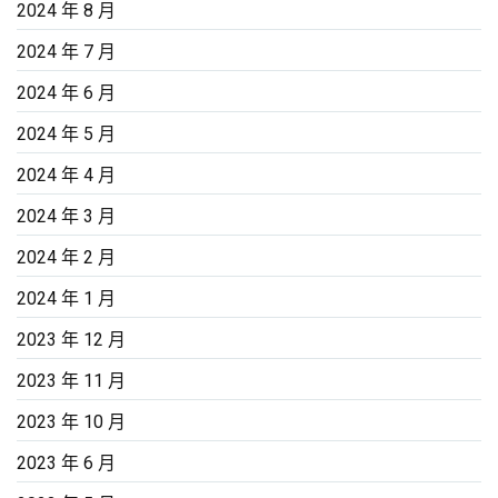
2024 年 8 月
2024 年 7 月
2024 年 6 月
2024 年 5 月
2024 年 4 月
2024 年 3 月
2024 年 2 月
2024 年 1 月
2023 年 12 月
2023 年 11 月
2023 年 10 月
2023 年 6 月