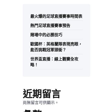
最火爆的足球直播賽事時間表
熱門足球直播賽事預告
賭場中的必勝技巧
歐國杯：英格蘭隊表現亮眼，
能否挑戰冠軍頭銜？
世界盃直播：線上觀賽全攻
略！
近期留言
尚無留言可供顯示。