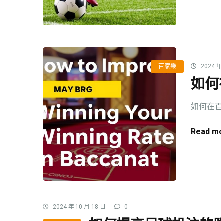
百家樂
2024 年
如何
如何在百
Read mo
2024 年 10 月 18 日
0