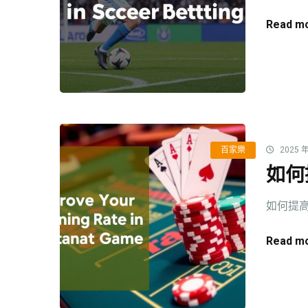
Read mo
百家樂
2025 年
如何
如何提高
Read mo