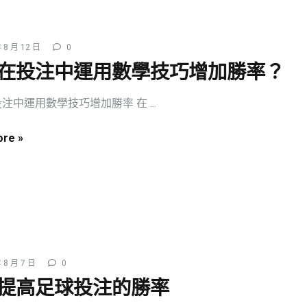
 8 月 12 日
0
在投注中運用數學技巧增加勝率？
注中運用數學技巧增加勝率 在 ...
re »
 8 月 7 日
0
提高足球投注的勝率