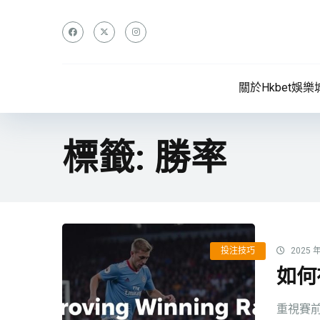
關於Hkbet娛樂
標籤:
勝率
投注技巧
2025 年
如何
重視賽前