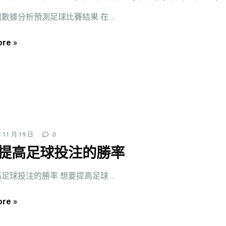
數據分析預測足球比賽結果 在 ...
re »
 11 月 19 日
0
提高足球投注的勝率
足球投注的勝率 想要提高足球 ...
re »