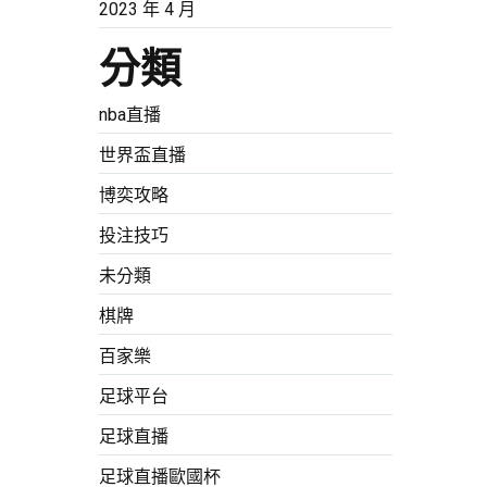
2023 年 4 月
分類
nba直播
世界盃直播
博奕攻略
投注技巧
未分類
棋牌
百家樂
足球平台
足球直播
足球直播歐國杯