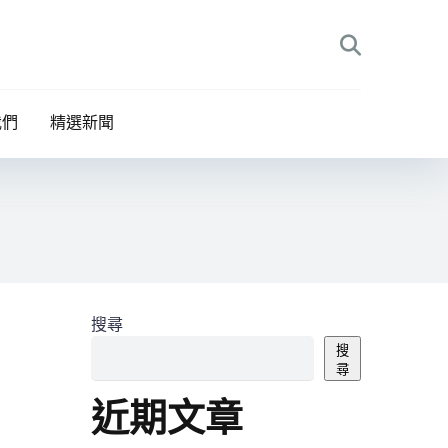
我們
精選新聞
搜尋
搜
尋
近期文章