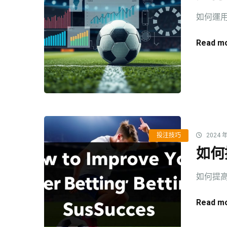
如何運用
Read mo
投注技巧
2024 年
如何
如何提高
Read mo