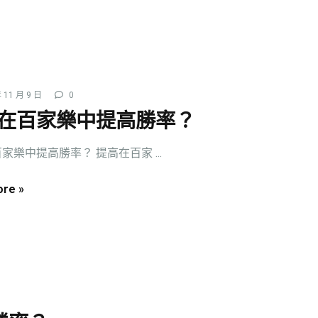
 11 月 9 日
0
在百家樂中提高勝率？
家樂中提高勝率？ 提高在百家 ...
re »