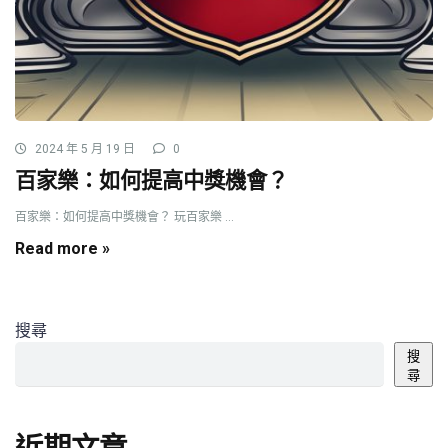
2024 年 5 月 19 日
0
百家樂：如何提高中獎機會？
百家樂：如何提高中獎機會？ 玩百家樂 ...
Read more »
搜尋
搜
尋