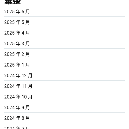
彙整
2025 年 6 月
2025 年 5 月
2025 年 4 月
2025 年 3 月
2025 年 2 月
2025 年 1 月
2024 年 12 月
2024 年 11 月
2024 年 10 月
2024 年 9 月
2024 年 8 月
2024 年 7 月