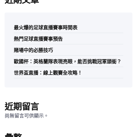
近期文章
最火爆的足球直播賽事時間表
熱門足球直播賽事預告
賭場中的必勝技巧
歐國杯：英格蘭隊表現亮眼，能否挑戰冠軍頭銜？
世界盃直播：線上觀賽全攻略！
近期留言
尚無留言可供顯示。