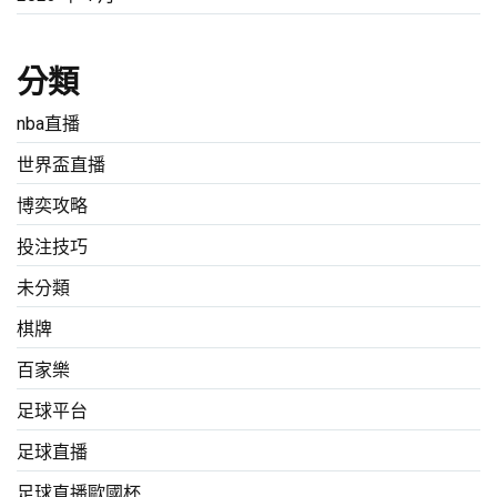
分類
nba直播
世界盃直播
博奕攻略
投注技巧
未分類
棋牌
百家樂
足球平台
足球直播
足球直播歐國杯