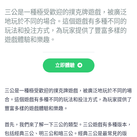
三公是一種極受歡迎的撲克牌遊戲，被廣泛
地玩於不同的場合。這個遊戲有多種不同的
玩法和投注方式，為玩家提供了豐富多樣的
遊戲體驗和樂趣。
立即體驗
三公是一種極受歡迎的撲克牌遊戲，被廣泛地玩於不同的場
合。這個遊戲有多種不同的玩法和投注方式，為玩家提供了
豐富多樣的遊戲體驗和樂趣。
首先，我們來了解一下三公的類型。三公遊戲有多種版本，
包括經典三公、明三公和暗三公。經典三公是最常見的版