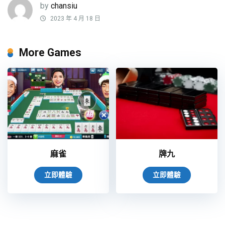
by
chansiu
2023 年 4 月 18 日
More Games
麻雀
牌九
立即體驗
立即體驗