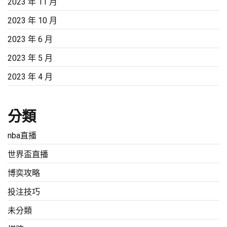
2023 年 11 月
2023 年 10 月
2023 年 6 月
2023 年 5 月
2023 年 4 月
分類
nba直播
世界盃直播
博奕攻略
投注技巧
未分類