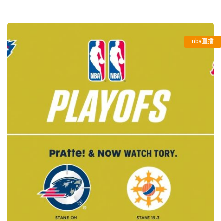
nba直播