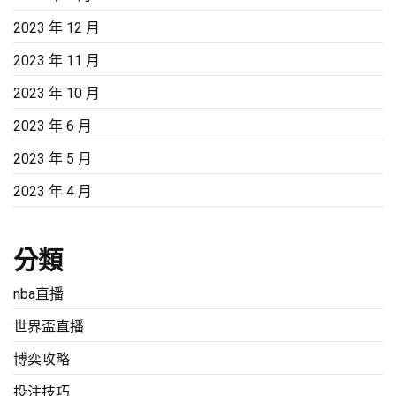
2023 年 12 月
2023 年 11 月
2023 年 10 月
2023 年 6 月
2023 年 5 月
2023 年 4 月
分類
nba直播
世界盃直播
博奕攻略
投注技巧