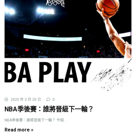
2025 年 3 月 20 日
0
NBA季後賽：誰將晉級下一輪？
NBA季後賽：誰將晉級下一輪？ 今個 ...
Read more »