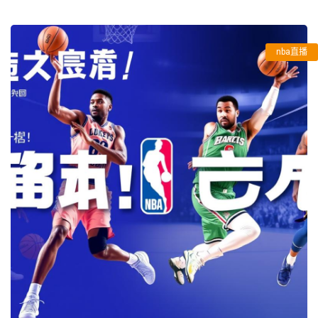
nba直播