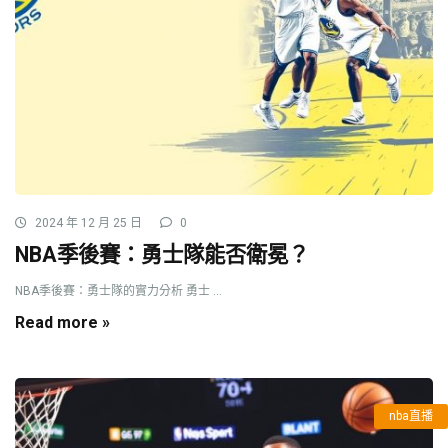
2024 年 12 月 25 日
0
NBA季後賽：勇士隊能否衛冕？
NBA季後賽：勇士隊的實力分析 勇士 ...
Read more »
nba直播