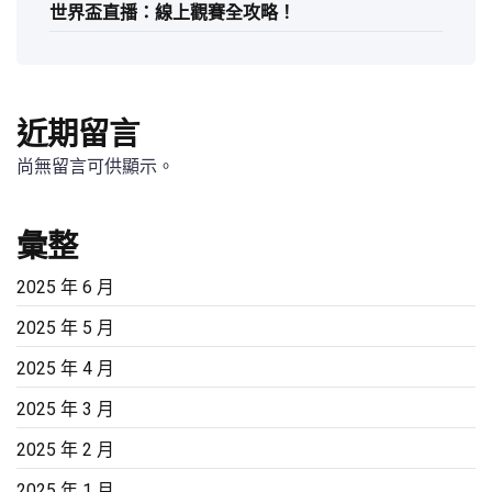
世界盃直播：線上觀賽全攻略！
近期留言
尚無留言可供顯示。
彙整
2025 年 6 月
2025 年 5 月
2025 年 4 月
2025 年 3 月
2025 年 2 月
2025 年 1 月