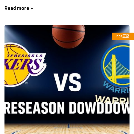
Read more »
nba直播