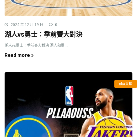
2024 年 12 月 19 日
0
湖人vs勇士：季前賽大對決
湖人vs勇士：季前賽大對決 湖人和勇 ...
Read more »
nba直播