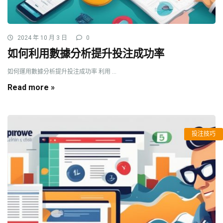
2024 年 10 月 3 日
0
如何利用數據分析提升投注成功率
如何運用數據分析提升投注成功率 利用 ...
Read more »
投注技巧