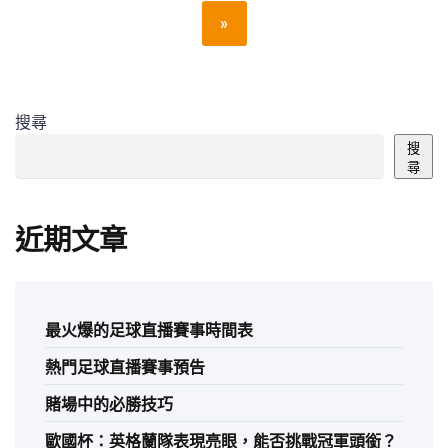
»
搜尋
搜
尋
近期文章
最火爆的足球直播賽事時間表
熱門足球直播賽事預告
賭場中的必勝技巧
歐國杯：英格蘭隊表現亮眼，能否挑戰冠軍頭銜？