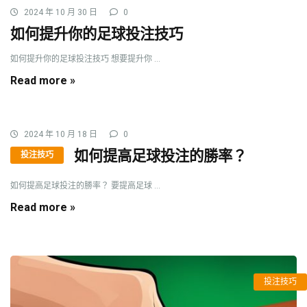
2024 年 10 月 30 日
0
如何提升你的足球投注技巧
如何提升你的足球投注技巧 想要提升你 ...
Read more »
2024 年 10 月 18 日
0
如何提高足球投注的勝率？
投注技巧
如何提高足球投注的勝率？ 要提高足球 ...
Read more »
投注技巧