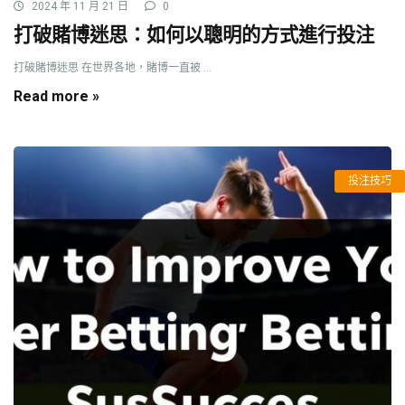
2024 年 11 月 21 日
0
打破賭博迷思：如何以聰明的方式進行投注
打破賭博迷思 在世界各地，賭博一直被 ...
Read more »
投注技巧