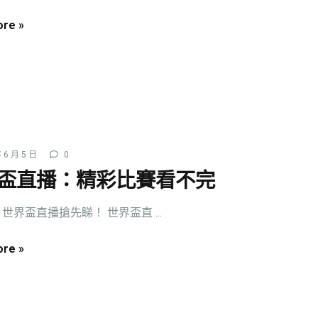
re »
 6 月 5 日
0
盃直播：精彩比賽看不完
世界盃直播搶先睇！ 世界盃直 ...
re »