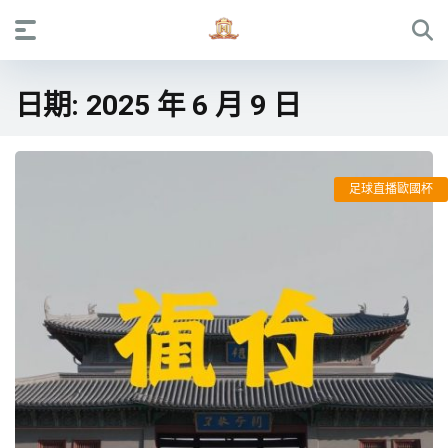
日期:
2025 年 6 月 9 日
足球直播歐國杯