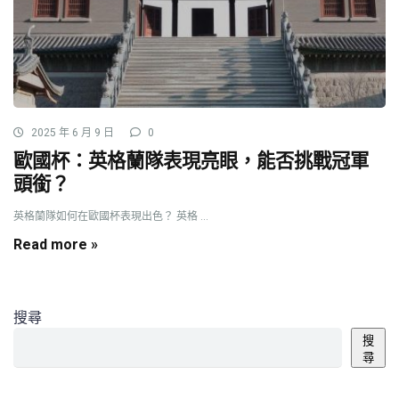
2025 年 6 月 9 日
0
歐國杯：英格蘭隊表現亮眼，能否挑戰冠軍
頭銜？
英格蘭隊如何在歐國杯表現出色？ 英格 ...
Read more »
搜尋
搜
尋