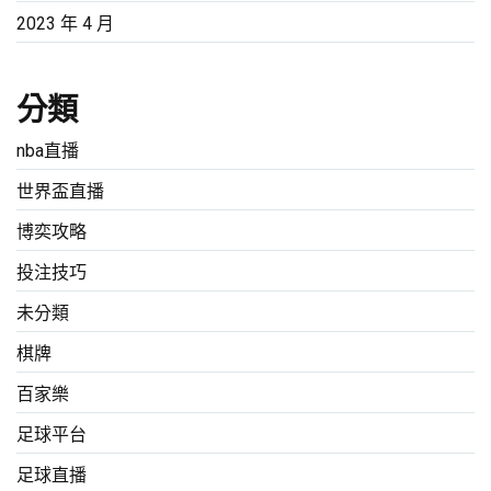
2023 年 4 月
分類
nba直播
世界盃直播
博奕攻略
投注技巧
未分類
棋牌
百家樂
足球平台
足球直播