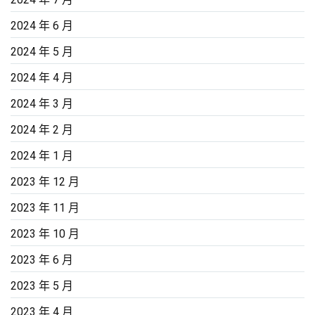
2024 年 6 月
2024 年 5 月
2024 年 4 月
2024 年 3 月
2024 年 2 月
2024 年 1 月
2023 年 12 月
2023 年 11 月
2023 年 10 月
2023 年 6 月
2023 年 5 月
2023 年 4 月