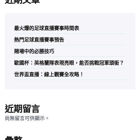
近期文章
最火爆的足球直播賽事時間表
熱門足球直播賽事預告
賭場中的必勝技巧
歐國杯：英格蘭隊表現亮眼，能否挑戰冠軍頭銜？
世界盃直播：線上觀賽全攻略！
近期留言
尚無留言可供顯示。