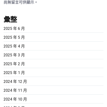
尚無留言可供顯示。
彙整
2025 年 6 月
2025 年 5 月
2025 年 4 月
2025 年 3 月
2025 年 2 月
2025 年 1 月
2024 年 12 月
2024 年 11 月
2024 年 10 月