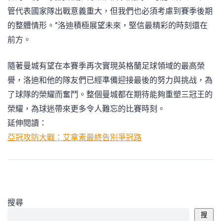
管代表國家隊出戰意義重大，但我們也必須考慮到賽季後期
的整體情形。”洛迪積極展望未來，堅信最精彩的時刻還在
前方。
隨著曼城有望在本賽季再次實現英格蘭足球領域的最高榮
譽，洛迪和他的隊友們已經準備迎接最後的努力與挑战，為
了球隊的榮耀而奮鬥。整個曼城都在期待能夠重塑三冠王的
榮耀，為球迷帶來更多令人難忘的比賽時刻。
延伸閱讀：
亞冠攻防大戰：艾拿素最終告別爭冠路
搜尋
搜