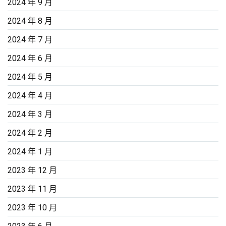
2024 年 9 月
2024 年 8 月
2024 年 7 月
2024 年 6 月
2024 年 5 月
2024 年 4 月
2024 年 3 月
2024 年 2 月
2024 年 1 月
2023 年 12 月
2023 年 11 月
2023 年 10 月